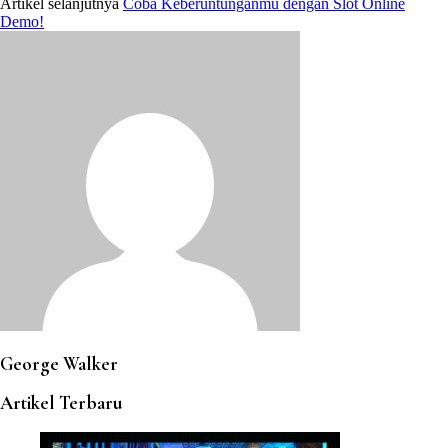
Artikel selanjutnya
Coba Keberuntunganmu dengan Slot Online
Demo!
George Walker
Artikel Terbaru