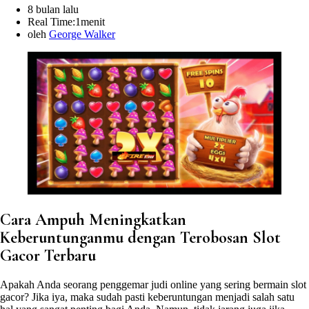
8 bulan lalu
Real Time:
1menit
oleh
George Walker
Cara Ampuh Meningkatkan
Keberuntunganmu dengan Terobosan Slot
Gacor Terbaru
Apakah Anda seorang penggemar judi online yang sering bermain slot
gacor? Jika iya, maka sudah pasti keberuntungan menjadi salah satu