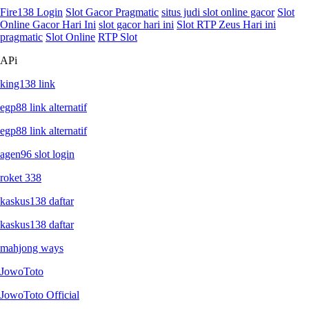
Fire138 Login
Slot Gacor Pragmatic
situs judi slot online gacor
Slot
Online Gacor Hari Ini
slot gacor hari ini
Slot RTP Zeus Hari ini
pragmatic
Slot Online
RTP Slot
APi
king138 link
egp88 link alternatif
egp88 link alternatif
agen96 slot login
roket 338
kaskus138 daftar
kaskus138 daftar
mahjong ways
JowoToto
JowoToto Official