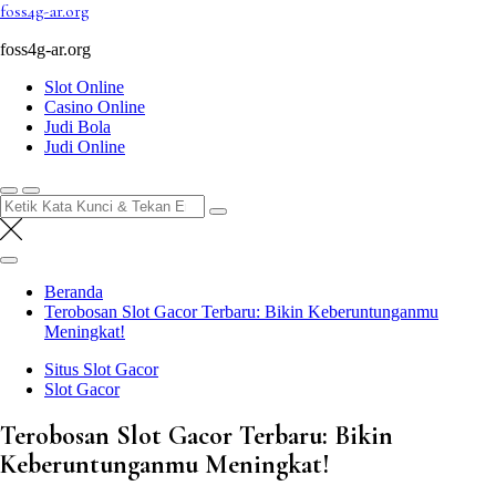
Lompat
foss4g-ar.org
ke
konten
foss4g-ar.org
Slot Online
Casino Online
Judi Bola
Judi Online
Pencarian
untuk:
Beranda
Terobosan Slot Gacor Terbaru: Bikin Keberuntunganmu
Meningkat!
Situs Slot Gacor
Slot Gacor
Terobosan Slot Gacor Terbaru: Bikin
Keberuntunganmu Meningkat!