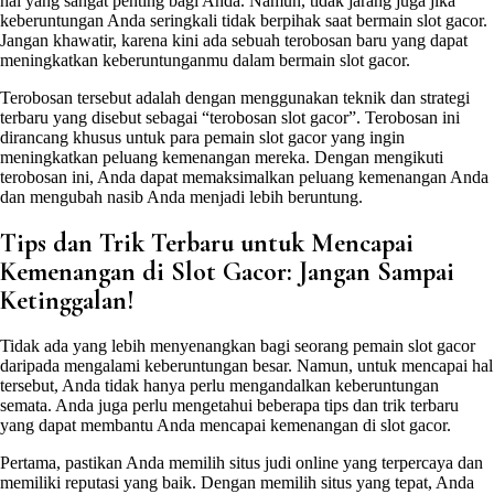
hal yang sangat penting bagi Anda. Namun, tidak jarang juga jika
keberuntungan Anda seringkali tidak berpihak saat bermain slot gacor.
Jangan khawatir, karena kini ada sebuah terobosan baru yang dapat
meningkatkan keberuntunganmu dalam bermain slot gacor.
Terobosan tersebut adalah dengan menggunakan teknik dan strategi
terbaru yang disebut sebagai “terobosan slot gacor”. Terobosan ini
dirancang khusus untuk para pemain slot gacor yang ingin
meningkatkan peluang kemenangan mereka. Dengan mengikuti
terobosan ini, Anda dapat memaksimalkan peluang kemenangan Anda
dan mengubah nasib Anda menjadi lebih beruntung.
Tips dan Trik Terbaru untuk Mencapai
Kemenangan di Slot Gacor: Jangan Sampai
Ketinggalan!
Tidak ada yang lebih menyenangkan bagi seorang pemain slot gacor
daripada mengalami keberuntungan besar. Namun, untuk mencapai hal
tersebut, Anda tidak hanya perlu mengandalkan keberuntungan
semata. Anda juga perlu mengetahui beberapa tips dan trik terbaru
yang dapat membantu Anda mencapai kemenangan di slot gacor.
Pertama, pastikan Anda memilih situs judi online yang terpercaya dan
memiliki reputasi yang baik. Dengan memilih situs yang tepat, Anda