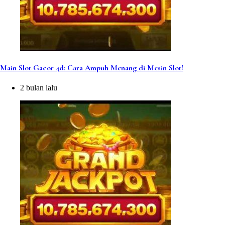
Main Slot Gacor 4d: Cara Ampuh Menang di Mesin Slot!
2 bulan lalu