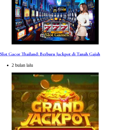
Slot Gacor Thailand: Berburu Jackpot di Tanah Gajah
2 bulan lalu