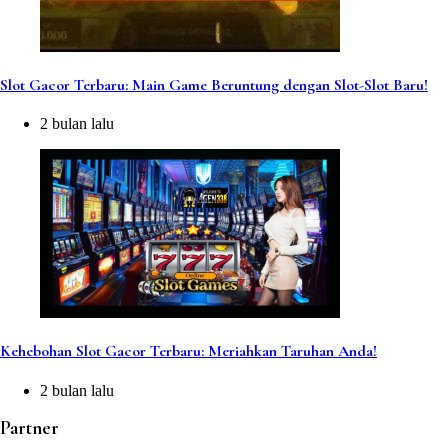
Slot Gacor Terbaru: Main Game Beruntung dengan Slot-Slot Baru!
2 bulan lalu
Kehebohan Slot Gacor Terbaru: Meriahkan Taruhan Anda!
2 bulan lalu
Partner