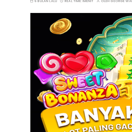
6 BULAN LALU
REAL TIME:
1MENIT
OLEH
GEORGE WA