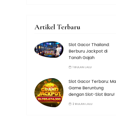
Artikel Terbaru
Slot Gacor Thailand:
Berburu Jackpot di
Tanah Gajah
1 BULAN LALU
Slot Gacor Terbaru: Ma
Game Beruntung
dengan Slot-Slot Baru!
2 BULAN LALU