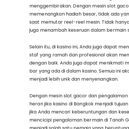
menggembirakan. Dengan mesin slot gaco
memenangkan hadiah besar, tidak ada y
saat memutar reel-reel mesin. Tidak hanya
juga menambah keseruan dalam bermain slo
Selain itu, di kasino ini, Anda juga dapat me
staf yang ramah dan profesional akan me
dengan baik. Anda juga dapat menikmati m
bar yang ada di dalam kasino. Semua ini 
menjadi lebih unik dan menyenangkan.
Dengan mesin slot gacor dan pengalaman 
heran jika kasino di Bangkok menjadi tujuan
jika Anda mencari keberuntungan dan kese
mencicipi pengalaman bermain di Tanah Ga
menjadi salah satu pemain yang beruntun