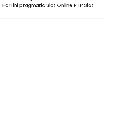
Hari ini pragmatic
Slot Online
RTP Slot