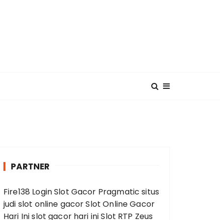
PARTNER
Fire138 Login
Slot Gacor Pragmatic
situs
judi slot online gacor
Slot Online Gacor
Hari Ini
slot gacor hari ini
Slot RTP Zeus