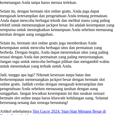
kemenangan Anda tanpa harus merasa tertekan.
Selain itu, dengan bermain slot online gratis, Anda juga dapat
mengasah keterampilan dan pengetahuan Anda tentang permainan.
Anda dapat mencoba berbagai teknik dan melihat mana yang paling
efektif untuk memenangkan jackpot besar. Ini adalah kesempatan yang
sempurna untuk meningkatkan kemampuan Anda sebelum memasang
taruhan dengan uang sungguhan.
Selain itu, bermain slot online gratis juga memberikan Anda
kesempatan untuk mencoba berbagai situs dan permainan yang
berbeda. Dengan begitu, Anda dapat menemukan situs yang paling
sesuai dengan Anda dan permainan yang paling menyenangkan.
Jangan ragu untuk mencoba berbagai pilihan dan mengambil waktu
untuk menemukan yang terbaik untuk Anda.
Jadi, tunggu apa lagi? Nikmati keseruan tanpa batas dan
berkesempatan memenangkan jackpot besar dengan bermain slot
online gratis. Jadilah cerdas dengan mengasah keterampilan dan
pengetahuan Anda sebelum memasang taruhan dengan uang
sungguhan. Jangan lewatkan kesempatan ini dan rasakan sensasi
bermain slot online tanpa harus khawatir kehilangan uang. Selamat
bersenang-senang dan semoga beruntung!
Artikel sebelumnya
Slot Gacor 2024: Siap-Siap Menang Besar di