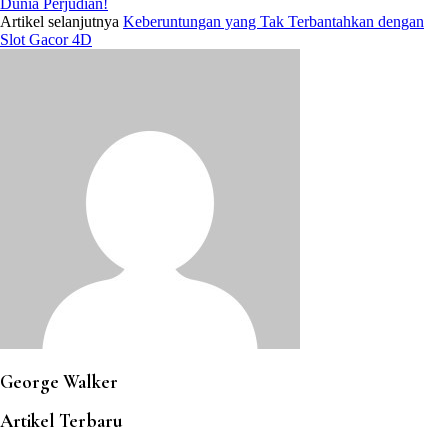
Dunia Perjudian!
Artikel selanjutnya
Keberuntungan yang Tak Terbantahkan dengan
Slot Gacor 4D
George Walker
Artikel Terbaru