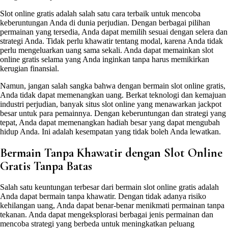
Slot online gratis adalah salah satu cara terbaik untuk mencoba
keberuntungan Anda di dunia perjudian. Dengan berbagai pilihan
permainan yang tersedia, Anda dapat memilih sesuai dengan selera dan
strategi Anda. Tidak perlu khawatir tentang modal, karena Anda tidak
perlu mengeluarkan uang sama sekali. Anda dapat memainkan slot
online gratis selama yang Anda inginkan tanpa harus memikirkan
kerugian finansial.
Namun, jangan salah sangka bahwa dengan bermain slot online gratis,
Anda tidak dapat memenangkan uang. Berkat teknologi dan kemajuan
industri perjudian, banyak situs slot online yang menawarkan jackpot
besar untuk para pemainnya. Dengan keberuntungan dan strategi yang
tepat, Anda dapat memenangkan hadiah besar yang dapat mengubah
hidup Anda. Ini adalah kesempatan yang tidak boleh Anda lewatkan.
Bermain Tanpa Khawatir dengan Slot Online
Gratis Tanpa Batas
Salah satu keuntungan terbesar dari bermain slot online gratis adalah
Anda dapat bermain tanpa khawatir. Dengan tidak adanya risiko
kehilangan uang, Anda dapat benar-benar menikmati permainan tanpa
tekanan. Anda dapat mengeksplorasi berbagai jenis permainan dan
mencoba strategi yang berbeda untuk meningkatkan peluang