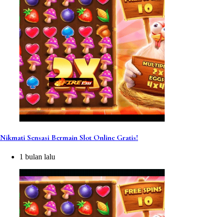
Nikmati Sensasi Bermain Slot Online Gratis!
1 bulan lalu