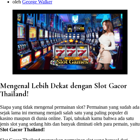
oleh
George Walker
Mengenal Lebih Dekat dengan Slot Gacor
Thailand!
Siapa yang tidak mengenal permainan slot? Permainan yang sudah ada
sejak lama ini memang menjadi salah satu yang paling populer di
kasino maupun di dunia online. Tapi, tahukah kamu bahwa ada satu
jenis slot yang sedang hits dan banyak diminati oleh para pemain, yaitu
Slot Gacor Thailand!