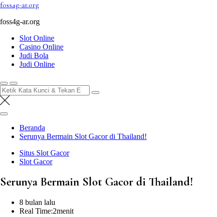
Lompat
foss4g-ar.org
ke
konten
foss4g-ar.org
Slot Online
Casino Online
Judi Bola
Judi Online
Pencarian
untuk:
Beranda
Serunya Bermain Slot Gacor di Thailand!
Situs Slot Gacor
Slot Gacor
Serunya Bermain Slot Gacor di Thailand!
8 bulan lalu
Real Time:
2menit