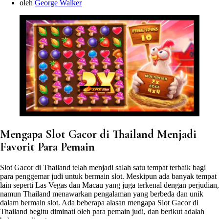
oleh
George Walker
Mengapa Slot Gacor di Thailand Menjadi
Favorit Para Pemain
Slot Gacor di Thailand telah menjadi salah satu tempat terbaik bagi
para penggemar judi untuk bermain slot. Meskipun ada banyak tempat
lain seperti Las Vegas dan Macau yang juga terkenal dengan perjudian,
namun Thailand menawarkan pengalaman yang berbeda dan unik
dalam bermain slot. Ada beberapa alasan mengapa Slot Gacor di
Thailand begitu diminati oleh para pemain judi, dan berikut adalah