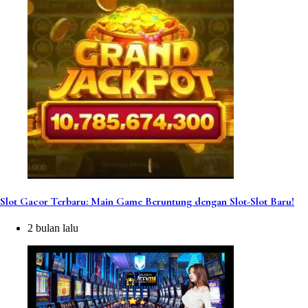
Slot Gacor Terbaru: Main Game Beruntung dengan Slot-Slot Baru!
2 bulan lalu