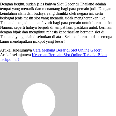
Dengan begitu, sudah jelas bahwa Slot Gacor di Thailand adalah
tempat yang menarik dan menantang bagi para pemain judi. Dengan
keindahan alam dan budaya yang dimiliki oleh negara ini, serta
berbagai jenis mesin slot yang menarik, tidak mengherankan jika
Thailand menjadi tempat favorit bagi para pemain untuk bermain slot.
Namun, seperti halnya berjudi di tempat lain, pastikan untuk bermain
dengan bijak dan mengikuti rahasia keberhasilan bermain slot di
Thailand yang telah disebutkan di atas. Selamat bermain dan semoga
kamu mendapatkan jackpot yang besar!
Artikel sebelumnya
Cara Menang Besar di Slot Online Gacor!
Artikel selanjutnya
Keseruan Bermain Slot Online Terbaik: Bikin
Jackpotmu!