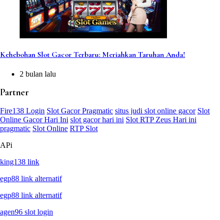
Kehebohan Slot Gacor Terbaru: Meriahkan Taruhan Anda!
2 bulan lalu
Partner
Fire138 Login
Slot Gacor Pragmatic
situs judi slot online gacor
Slot
Online Gacor Hari Ini
slot gacor hari ini
Slot RTP Zeus Hari ini
pragmatic
Slot Online
RTP Slot
APi
king138 link
egp88 link alternatif
egp88 link alternatif
agen96 slot login