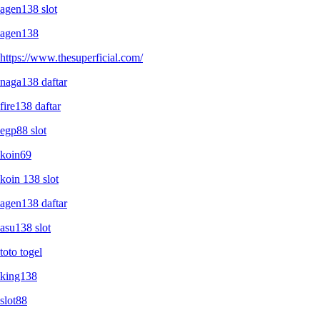
agen138 slot
agen138
https://www.thesuperficial.com/
naga138 daftar
fire138 daftar
egp88 slot
koin69
koin 138 slot
agen138 daftar
asu138 slot
toto togel
king138
slot88