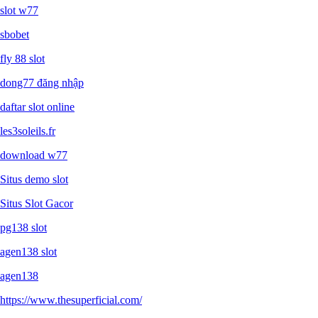
slot w77
sbobet
fly 88 slot
dong77 đăng nhập
daftar slot online
les3soleils.fr
download w77
Situs demo slot
Situs Slot Gacor
pg138 slot
agen138 slot
agen138
https://www.thesuperficial.com/