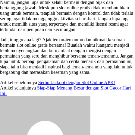
Namun, jangan lupa untuk selalu bermain dengan bijak dan
bertanggung jawab. Meskipun slot online gratis tidak membutuhkan
uang untuk bermain, tetaplah bermain dengan kontrol dan tidak terlalu
sering agar tidak mengganggu aktivitas sehari-hari. Jangan lupa juga
untuk memilih situs yang terpercaya dan memiliki lisensi resmi agar
terhindar dari penipuan dan kecurangan.
Jadi, tunggu apa lagi? Ajak teman-temanmu dan nikmati keseruan
bermain slot online gratis bersama! Buatlah waktu luangmu menjadi
lebih menyenangkan dan bermanfaat dengan mengisi dengan
permainan yang seru dan menghibur bersama teman-temanmu. Jangan
lupa untuk berbagi pengalaman dan cerita menarik dari permainan ini,
siapa tahu bisa menjadi inspirasi bagi teman-temanmu yang lain untuk
bergabung dan merasakan keseruan yang sama.
Artikel sebelumnya
Serbu Jackpot dengan Slot Online APK!
Artikel selanjutnya
Siap-Siap Menang Besar dengan Slot Gacor Hari
Ini!