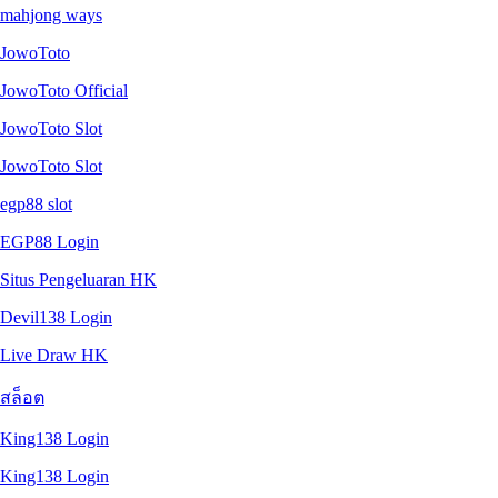
mahjong ways
JowoToto
JowoToto Official
JowoToto Slot
JowoToto Slot
egp88 slot
EGP88 Login
Situs Pengeluaran HK
Devil138 Login
Live Draw HK
สล็อต
King138 Login
King138 Login