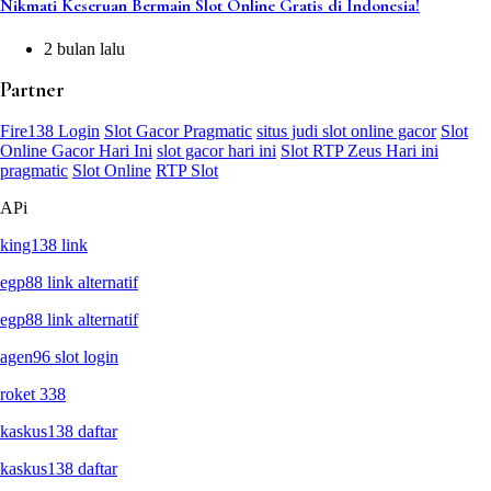
Nikmati Keseruan Bermain Slot Online Gratis di Indonesia!
2 bulan lalu
Partner
Fire138 Login
Slot Gacor Pragmatic
situs judi slot online gacor
Slot
Online Gacor Hari Ini
slot gacor hari ini
Slot RTP Zeus Hari ini
pragmatic
Slot Online
RTP Slot
APi
king138 link
egp88 link alternatif
egp88 link alternatif
agen96 slot login
roket 338
kaskus138 daftar
kaskus138 daftar