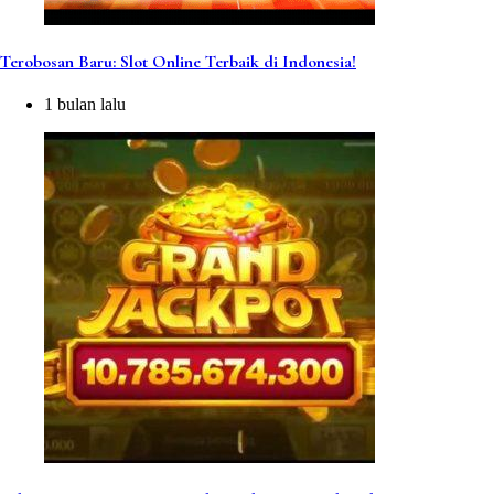
Terobosan Baru: Slot Online Terbaik di Indonesia!
1 bulan lalu