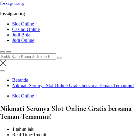
Lompat
foss4g-ar.org
ke
konten
foss4g-ar.org
Slot Online
Casino Online
Judi Bola
Judi Online
Pencarian
untuk:
Beranda
Nikmati Serunya Slot Online Gratis bersama Teman-Temanmu!
Slot Online
Nikmati Serunya Slot Online Gratis bersama
Teman-Temanmu!
1 tahun lalu
Real Time:
1menit