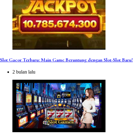
Slot Gacor Terbaru: Main Game Beruntung dengan Slot-Slot Baru!
2 bulan lalu