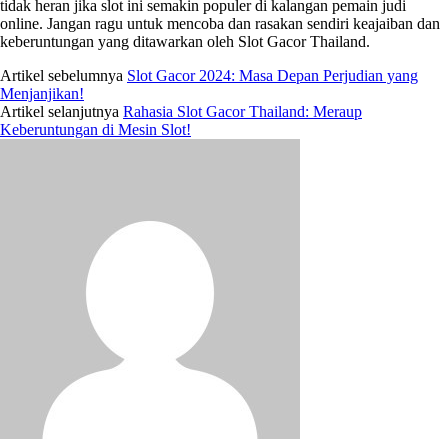
tidak heran jika slot ini semakin populer di kalangan pemain judi
online. Jangan ragu untuk mencoba dan rasakan sendiri keajaiban dan
keberuntungan yang ditawarkan oleh Slot Gacor Thailand.
Artikel sebelumnya
Slot Gacor 2024: Masa Depan Perjudian yang
Menjanjikan!
Artikel selanjutnya
Rahasia Slot Gacor Thailand: Meraup
Keberuntungan di Mesin Slot!