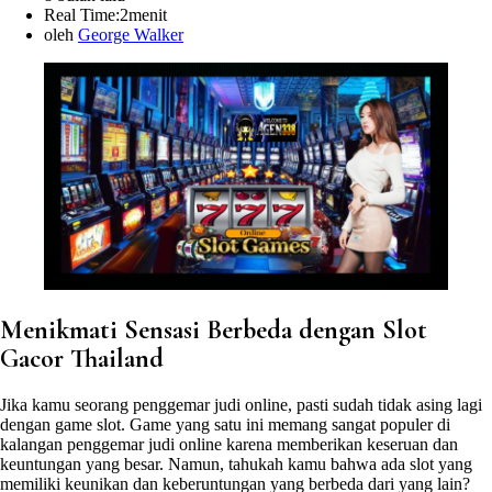
Real Time:
2menit
oleh
George Walker
Menikmati Sensasi Berbeda dengan Slot
Gacor Thailand
Jika kamu seorang penggemar judi online, pasti sudah tidak asing lagi
dengan game slot. Game yang satu ini memang sangat populer di
kalangan penggemar judi online karena memberikan keseruan dan
keuntungan yang besar. Namun, tahukah kamu bahwa ada slot yang
memiliki keunikan dan keberuntungan yang berbeda dari yang lain?