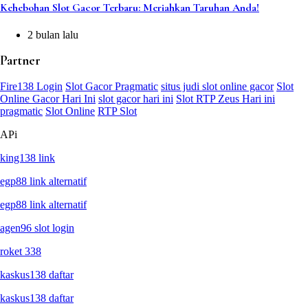
Kehebohan Slot Gacor Terbaru: Meriahkan Taruhan Anda!
2 bulan lalu
Partner
Fire138 Login
Slot Gacor Pragmatic
situs judi slot online gacor
Slot
Online Gacor Hari Ini
slot gacor hari ini
Slot RTP Zeus Hari ini
pragmatic
Slot Online
RTP Slot
APi
king138 link
egp88 link alternatif
egp88 link alternatif
agen96 slot login
roket 338
kaskus138 daftar
kaskus138 daftar