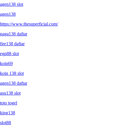
agen138 slot
agen138
https://www.thesuperficial.com/
naga138 daftar
fire138 daftar
egp88 slot
koin69
koin 138 slot
agen138 daftar
asu138 slot
toto togel
king138
slot88