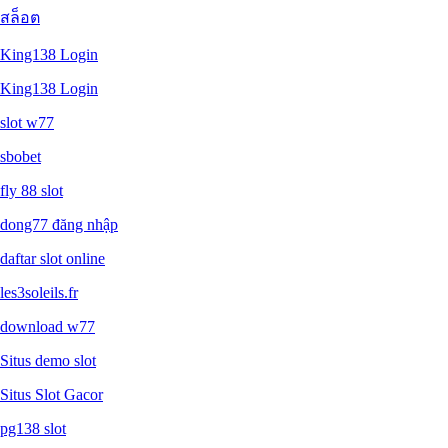
สล็อต
King138 Login
King138 Login
slot w77
sbobet
fly 88 slot
dong77 đăng nhập
daftar slot online
les3soleils.fr
download w77
Situs demo slot
Situs Slot Gacor
pg138 slot