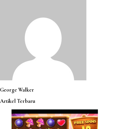
George Walker
Artikel Terbaru