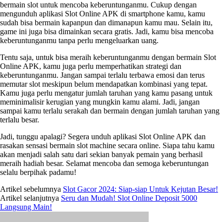
bermain slot untuk mencoba keberuntunganmu. Cukup dengan
mengunduh aplikasi Slot Online APK di smartphone kamu, kamu
sudah bisa bermain kapanpun dan dimanapun kamu mau. Selain itu,
game ini juga bisa dimainkan secara gratis. Jadi, kamu bisa mencoba
keberuntunganmu tanpa perlu mengeluarkan uang.
Tentu saja, untuk bisa meraih keberuntunganmu dengan bermain Slot
Online APK, kamu juga perlu memperhatikan strategi dan
keberuntunganmu. Jangan sampai terlalu terbawa emosi dan terus
memutar slot meskipun belum mendapatkan kombinasi yang tepat.
Kamu juga perlu mengatur jumlah taruhan yang kamu pasang untuk
meminimalisir kerugian yang mungkin kamu alami. Jadi, jangan
sampai kamu terlalu serakah dan bermain dengan jumlah taruhan yang
terlalu besar.
Jadi, tunggu apalagi? Segera unduh aplikasi Slot Online APK dan
rasakan sensasi bermain slot machine secara online. Siapa tahu kamu
akan menjadi salah satu dari sekian banyak pemain yang berhasil
meraih hadiah besar. Selamat mencoba dan semoga keberuntungan
selalu berpihak padamu!
Artikel sebelumnya
Slot Gacor 2024: Siap-siap Untuk Kejutan Besar!
Artikel selanjutnya
Seru dan Mudah! Slot Online Deposit 5000
Langsung Main!