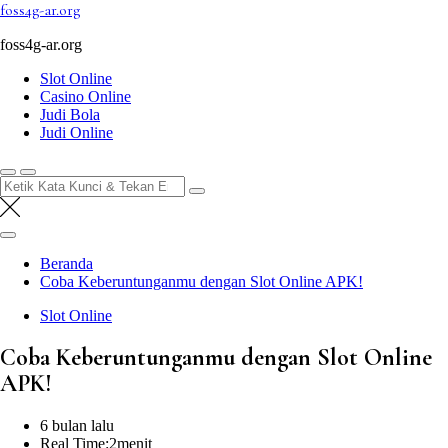
Lompat
foss4g-ar.org
ke
konten
foss4g-ar.org
Slot Online
Casino Online
Judi Bola
Judi Online
Pencarian
untuk:
Beranda
Coba Keberuntunganmu dengan Slot Online APK!
Slot Online
Coba Keberuntunganmu dengan Slot Online
APK!
6 bulan lalu
Real Time:
2menit