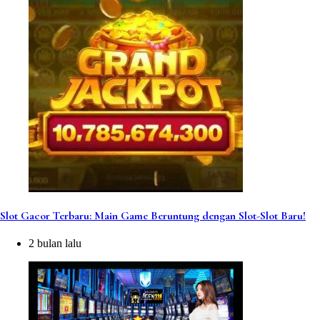
Slot Gacor Terbaru: Main Game Beruntung dengan Slot-Slot Baru!
2 bulan lalu