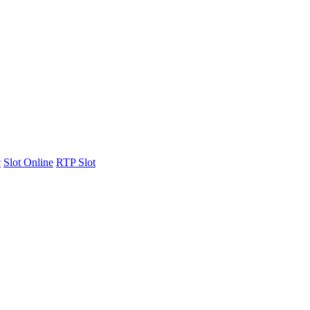
c
Slot Online
RTP Slot