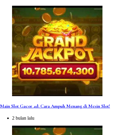
Main Slot Gacor 4d: Cara Ampuh Menang di Mesin Slot!
2 bulan lalu