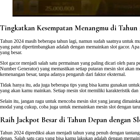
Tingkatkan Kesempatan Menangmu di Tahun 2
Tahun 2024 masih beberapa tahun lagi, namun sudah saatnya untuk mula
yang patut dipertimbangkan adalah dengan memainkan slot gacor. Apa i
yang besar.
Slot gacor menjadi salah satu permainan yang paling dicari oleh par
Number Generator) yang memastikan setiap putaran mesin slot akan me
kemenangan besar, tanpa adanya pengaruh dari faktor eksternal.
Tidak hanya itu, ada juga beberapa tips yang bisa kamu gunakan untuk
yang akan kamu mainkan. Setiap mesin slot memiliki karakteristik da
Selain itu, jangan ragu untuk mencoba mesin slot yang jarang dimaink
modal yang cukup, coba juga untuk memainkan mesin slot dengan taruh
Raih Jackpot Besar di Tahun Depan dengan Sl
Tahun 2024 diprediksi akan menjadi tahun yang penuh dengan tantan
depan. Salah satu cara yang bisa kamu lakukan adalah dengan memain